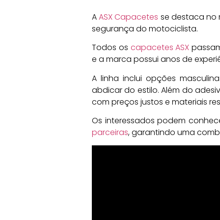
A
ASX Capacetes
se destaca no m
segurança do motociclista.
Todos os
capacetes ASX
passam 
e a marca possui anos de experi
A linha inclui opções masculin
abdicar do estilo. Além do adesi
com preços justos e materiais res
Os interessados podem conhece
parceiras
, garantindo uma combi