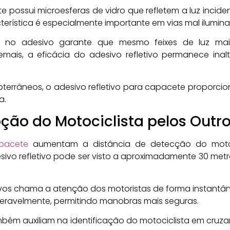
e possui microesferas de vidro que refletem a luz incide
racterística é especialmente importante em vias mal ilumi
nte no adesivo garante que mesmo feixes de luz mai
demais, a eficácia do adesivo refletivo permanece in
errâneos, o adesivo refletivo para capacete proporcion
a.
ção do Motociclista pelos Outr
apacete
aumentam a distância de detecção do motoci
vo refletivo pode ser visto a aproximadamente 30 metro
ivos chama a atenção dos motoristas de forma instantâ
ravelmente, permitindo manobras mais seguras.
 também auxiliam na identificação do motociclista em cr