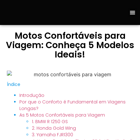
Sobre 
Fale C
Loja
Motos Confortáveis para
Viagem: Conheça 5 Modelos
Ideais!
Índice
Introdução
Por que o Conforto é Fundamental em Viagens
Longas?
As 5 Motos Confortáveis para Viagem
1. BMW R 1250 GS
2. Honda Gold Wing
3. Yamaha FJR1300