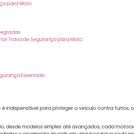
nça para Moto
o
tegradas
elhor Trava de Segurança para Moto
gurança Essenciais
é indispensável para proteger o veículo contra furtos, 
, desde modelos simples até avançados, cada motocicl
idades e orçamento. Investir em uma boa trava pode pre