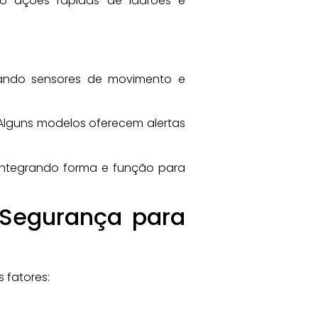
do ações rápidas de ladrões e
izando sensores de movimento e
 Alguns modelos oferecem alertas
integrando forma e função para
e Segurança para
 fatores: