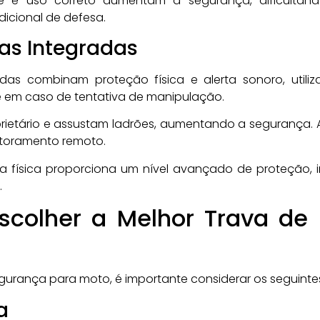
de e uso correto aumentam a segurança, dificultan
cional de defesa.
as Integradas
das combinam proteção física e alerta sonoro, util
e em caso de tentativa de manipulação.
oprietário e assustam ladrões, aumentando a segurança.
itoramento remoto.
a física proporciona um nível avançado de proteção, 
.
Escolher a Melhor Trava d
gurança para moto, é importante considerar os seguintes
a