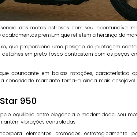
ssência das motos estilosas com seu inconfundível mo
e acabamentos premium que refletem a herança da mar
ixo, que proporciona uma posição de pilotagem confo
Os detalhes em preto fosco contrastam com as peças 
que abundante em baixas rotações, característica
sua sonoridade marcante torna-a ainda mais desejáve
Star 950
pelo equilíbrio entre elegância e modernidade, seu mot
 mantém vibrações controladas.
ncorpora elementos cromados estrategicamente pos