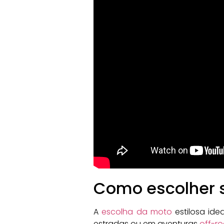
Como escolher s
A
escolha da moto
estilosa ide
estradas ou em aventuras
off-r