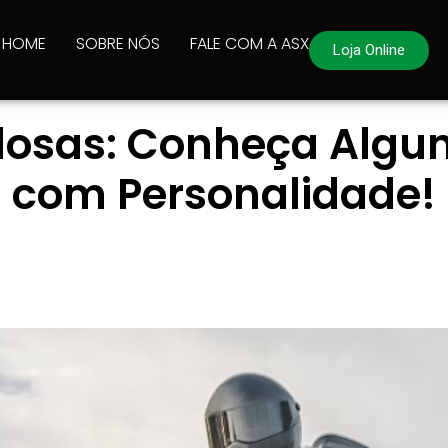
HOME
SOBRE NÓS
FALE COM A ASX
Loja Online
ilosas: Conheça Algu
com Personalidade!