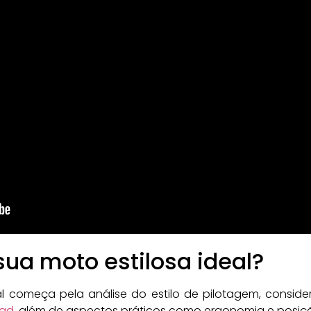
ua moto estilosa ideal?
al começa pela análise do estilo de pilotagem, consid
oad
, além de aspectos práticos como ergonomia e posiç