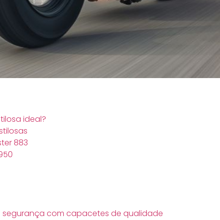
ilosa ideal?
tilosas
ter 883
 950
 sua segurança com capacetes de qualidade