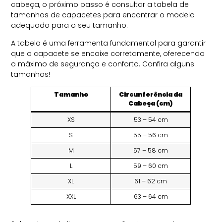
cabeça, o próximo passo é consultar a tabela de
tamanhos de capacetes para encontrar o modelo
adequado para o seu tamanho.
A tabela é uma ferramenta fundamental para garantir
que o capacete se encaixe corretamente, oferecendo
o máximo de segurança e conforto. Confira alguns
tamanhos!
Tamanho
Circunferência da
Cabeça (cm)
XS
53 – 54 cm
S
55 – 56 cm
M
57 – 58 cm
L
59 – 60 cm
XL
61 – 62 cm
XXL
63 – 64 cm